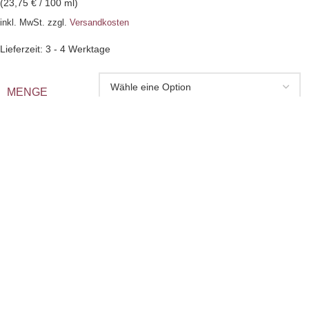
(
23,75
€
/
100
ml
)
inkl. MwSt.
zzgl.
Versandkosten
Lieferzeit:
3 - 4 Werktage
MENGE
Auswahl zurücksetzen
-
+
IN DEN WARENKORB
zur Wunschliste hinzufügen
Produkt enthält: 40
ml
– 100
ml
Artikelnummer:
BTA-v
Kategorien:
Naturkosmetik
,
Badeöle
Schlagwörter:
Badetherapie
,
Styrax
,
Rose
,
Benzoe
,
Badeöl
,